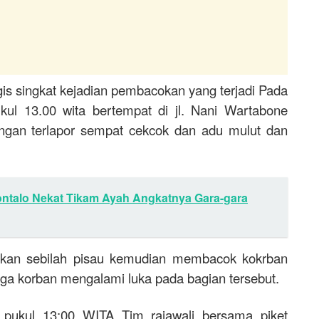
s singkat kejadian pembacokan yang terjadi Pada
ukul 13.00 wita bertempat di jl. Nani Wartabone
ngan terlapor sempat cekcok dan adu mulut dan
ntalo Nekat Tikam Ayah Angkatnya Gara-gara
arkan sebilah pisau kemudian membacok kokrban
ga korban mengalami luka pada bagian tersebut.
 pukul 13:00 WITA Tim rajawali bersama piket