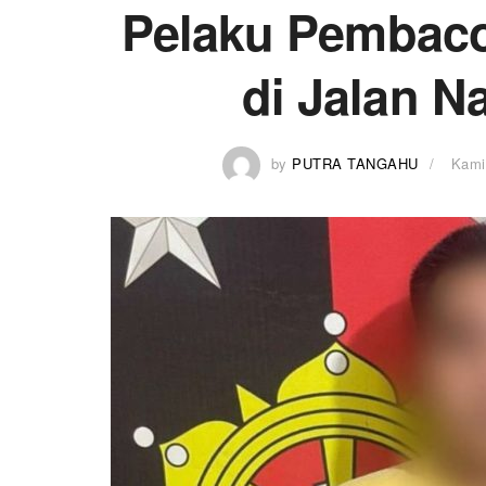
Pelaku Pembac
di Jalan N
by
PUTRA TANGAHU
Kami