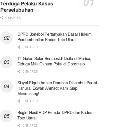
Terduga Pelaku Kasus
Persetubuhan
0 SHARES
DPRD Bonebol Pertanyakan Dasar Hukum
Pemberhentian Kades Toto Utara
0 SHARES
71 Galon Solar Bersubsidi Disita di Marisa,
Diduga Milik Oknum Polisi di Gorontalo
0 SHARES
Sinyal Pilgub Adhan Dambea Disambut Partai
Hanura, Ekwan Ahmad: Kami Siap
Mendukung!
0 SHARES
Begini Hasil RDP Pemda-DPRD dan Kades
Toto Utara
0 SHARES