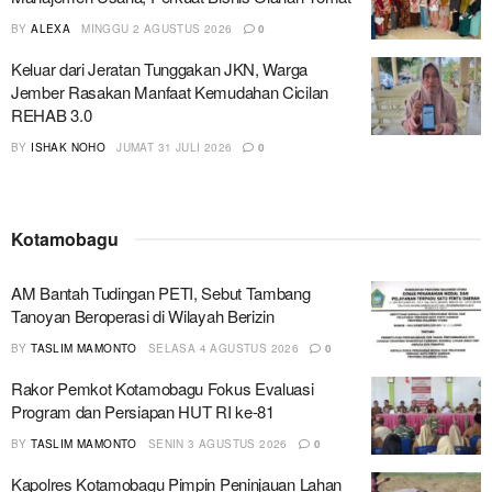
BY
ALEXA
MINGGU 2 AGUSTUS 2026
0
Keluar dari Jeratan Tunggakan JKN, Warga
Jember Rasakan Manfaat Kemudahan Cicilan
REHAB 3.0
BY
ISHAK NOHO
JUMAT 31 JULI 2026
0
Kotamobagu
AM Bantah Tudingan PETI, Sebut Tambang
Tanoyan Beroperasi di Wilayah Berizin
BY
TASLIM MAMONTO
SELASA 4 AGUSTUS 2026
0
Rakor Pemkot Kotamobagu Fokus Evaluasi
Program dan Persiapan HUT RI ke-81
BY
TASLIM MAMONTO
SENIN 3 AGUSTUS 2026
0
Kapolres Kotamobagu Pimpin Peninjauan Lahan