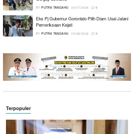
BY
PUTRA TANGAHU
30/07/2026
0
Eks Pj Gubernur Gorontalo Pilih Diam Usai Jalani
Pemeriksaan Kejati
BY
PUTRA TANGAHU
03/08/2026
0
Terpopuler