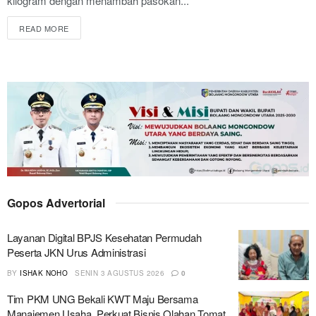
kilogram dengan menambah pasokan...
READ MORE
Gopos Advertorial
Layanan Digital BPJS Kesehatan Permudah
Peserta JKN Urus Administrasi
BY
ISHAK NOHO
SENIN 3 AGUSTUS 2026
0
Tim PKM UNG Bekali KWT Maju Bersama
Manajemen Usaha, Perkuat Bisnis Olahan Tomat