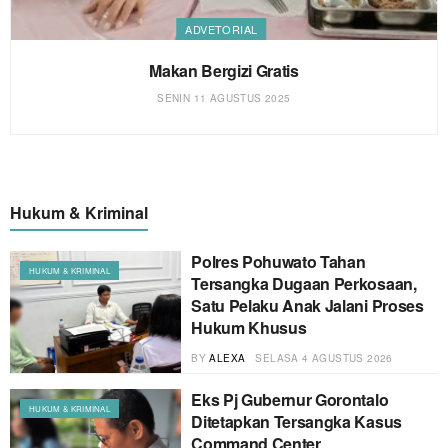
ADVETORIAL
Makan Bergizi Gratis
SENIN 11 AGUSTUS 2025
Hukum & Kriminal
Polres Pohuwato Tahan
HUKUM & KRIMINAL
Tersangka Dugaan Perkosaan,
Satu Pelaku Anak Jalani Proses
Hukum Khusus
BY
ALEXA
SELASA 4 AGUSTUS 2026
Eks Pj Gubernur Gorontalo
HUKUM & KRIMINAL
Ditetapkan Tersangka Kasus
Command Center