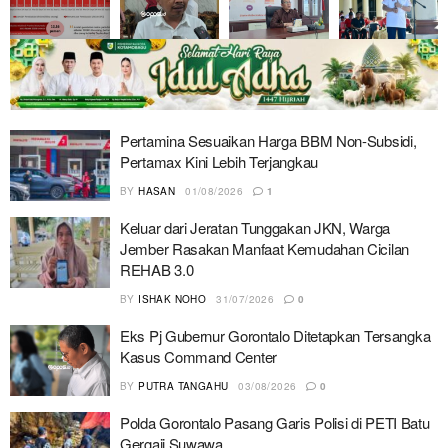
Pertamina Sesuaikan Harga BBM Non-Subsidi,
Pertamax Kini Lebih Terjangkau
BY
HASAN
01/08/2026
1
Keluar dari Jeratan Tunggakan JKN, Warga
Jember Rasakan Manfaat Kemudahan Cicilan
REHAB 3.0
BY
ISHAK NOHO
31/07/2026
0
Eks Pj Gubernur Gorontalo Ditetapkan Tersangka
Kasus Command Center
BY
PUTRA TANGAHU
03/08/2026
0
Polda Gorontalo Pasang Garis Polisi di PETI Batu
Gergaji Suwawa