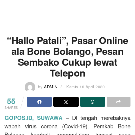
“Hallo Patali”, Pasar Online
ala Bone Bolango, Pesan
Sembako Cukup lewat
Telepon
by
ADMIN
Kamis 16 April 2020
55
SHARES
GOPOS.ID, SUWAWA
– Di tengah merebaknya
wabah virus corona (Covid-19). Pemkab Bone
Balango kembali menggulirkan inovasi yang