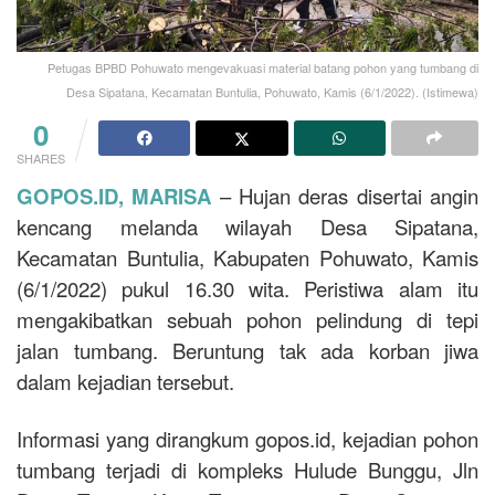
Petugas BPBD Pohuwato mengevakuasi material batang pohon yang tumbang di
Desa Sipatana, Kecamatan Buntulia, Pohuwato, Kamis (6/1/2022). (Istimewa)
0
SHARES
GOPOS.ID, MARISA
– Hujan deras disertai angin
kencang melanda wilayah Desa Sipatana,
Kecamatan Buntulia, Kabupaten Pohuwato, Kamis
(6/1/2022) pukul 16.30 wita. Peristiwa alam itu
mengakibatkan sebuah pohon pelindung di tepi
jalan tumbang. Beruntung tak ada korban jiwa
dalam kejadian tersebut.
Informasi yang dirangkum gopos.id, kejadian pohon
tumbang terjadi di kompleks Hulude Bunggu, Jln