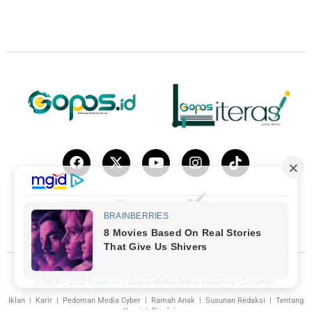
© 2019 – 2023
Gopos.id
| Gopos Media Online Indonesia | Gorontalo.
Iklan
|
Karir
|
Pedoman Media Cyber
|
Ramah Anak
|
Susunan Redaksi
|
Tentang
Kami
|
Disclaimer