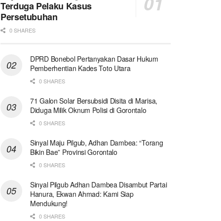
Terduga Pelaku Kasus
Persetubuhan
0 SHARES
DPRD Bonebol Pertanyakan Dasar Hukum
Pemberhentian Kades Toto Utara
0 SHARES
71 Galon Solar Bersubsidi Disita di Marisa,
Diduga Milik Oknum Polisi di Gorontalo
0 SHARES
Sinyal Maju Pilgub, Adhan Dambea: “Torang
Bikin Bae” Provinsi Gorontalo
0 SHARES
Sinyal Pilgub Adhan Dambea Disambut Partai
Hanura, Ekwan Ahmad: Kami Siap
Mendukung!
0 SHARES