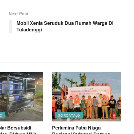
Next Post
m
Mobil Xenia Seruduk Dua Rumah Warga Di
Tuladenggi
O
GORONTALO
lar Bersubsidi
Pertamina Patra Niaga