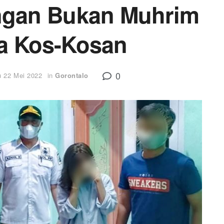
ngan Bukan Muhrim
ia Kos-Kosan
0
 22 Mei 2022
in
Gorontalo