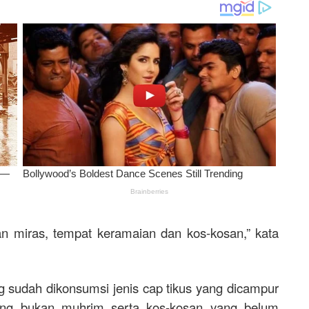
an miras, tempat keramaian dan kos-kosan,” kata
ng sudah dikonsumsi jenis cap tikus yang dicampur
ang bukan muhrim serta kos-kosan yang belum