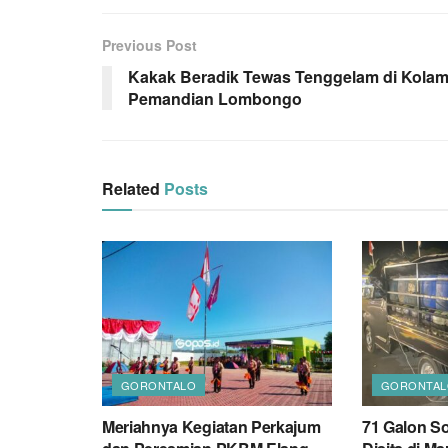
Previous Post
Kakak Beradik Tewas Tenggelam di Kola
Pemandian Lombongo
Related
Posts
GORONTALO
GORONTAL
Meriahnya Kegiatan Perkajum
71 Galon So