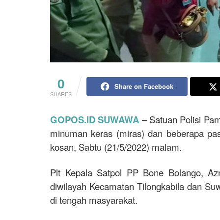
0
Share on Facebook
SHARES
GOPOS.ID SUWAWA
– Satuan Polisi Pa
minuman keras (miras) dan beberapa pa
kosan, Sabtu (21/5/2022) malam.
Plt Kepala Satpol PP Bone Bolango, Az
diwilayah Kecamatan Tilongkabila dan 
di tengah masyarakat.