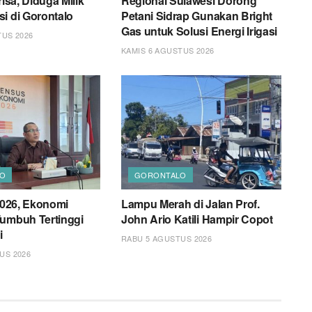
risa, Diduga Milik
Regional Sulawesi Dorong
i di Gorontalo
Petani Sidrap Gunakan Bright
Gas untuk Solusi Energi Irigasi
TUS 2026
KAMIS 6 AGUSTUS 2026
O
GORONTALO
 2026, Ekonomi
Lampu Merah di Jalan Prof.
Tumbuh Tertinggi
John Ario Katili Hampir Copot
i
RABU 5 AGUSTUS 2026
US 2026