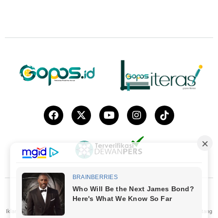
© 2019 – 2023
Gopos.id
| Gopos Media Online Indonesia | Gorontalo.
Iklan
|
Karir
|
Pedoman Media Cyber
|
Ramah Anak
|
Susunan Redaksi
|
Tentang