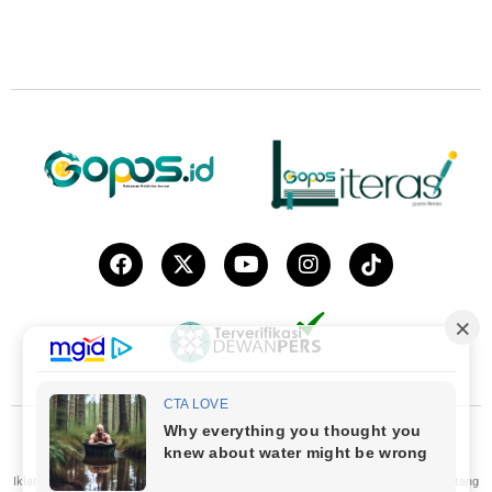
© 2019 – 2023
Gopos.id
| Gopos Media Online Indonesia | Gorontalo.
Iklan
|
Karir
|
Pedoman Media Cyber
|
Ramah Anak
|
Susunan Redaksi
|
Tentang