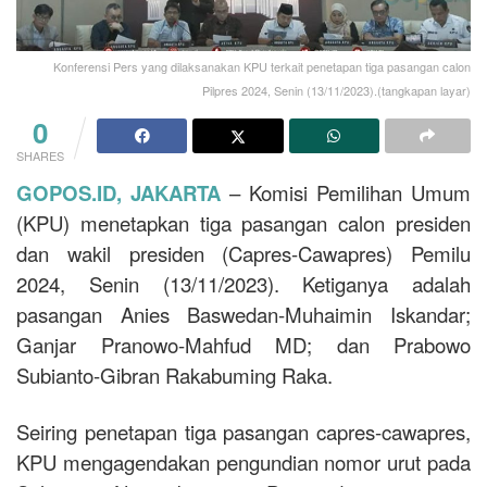
Konferensi Pers yang dilaksanakan KPU terkait penetapan tiga pasangan calon
Pilpres 2024, Senin (13/11/2023).(tangkapan layar)
0
SHARES
GOPOS.ID, JAKARTA
– Komisi Pemilihan Umum
(KPU) menetapkan tiga pasangan calon presiden
dan wakil presiden (Capres-Cawapres) Pemilu
2024, Senin (13/11/2023). Ketiganya adalah
pasangan Anies Baswedan-Muhaimin Iskandar;
Ganjar Pranowo-Mahfud MD; dan Prabowo
Subianto-Gibran Rakabuming Raka.
Seiring penetapan tiga pasangan capres-cawapres,
KPU mengagendakan pengundian nomor urut pada