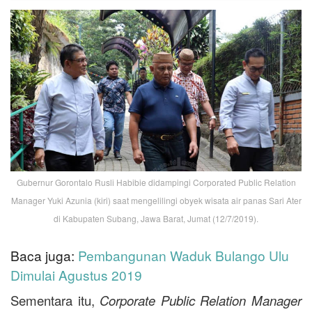
Gubernur Gorontalo Rusli Habibie didampingi Corporated Public Relation
Manager Yuki Azunia (kiri) saat mengelilingi obyek wisata air panas Sari Ater
di Kabupaten Subang, Jawa Barat, Jumat (12/7/2019).
Baca juga:
Pembangunan Waduk Bulango Ulu
Dimulai Agustus 2019
Sementara itu,
Corporate Public Relation Manager