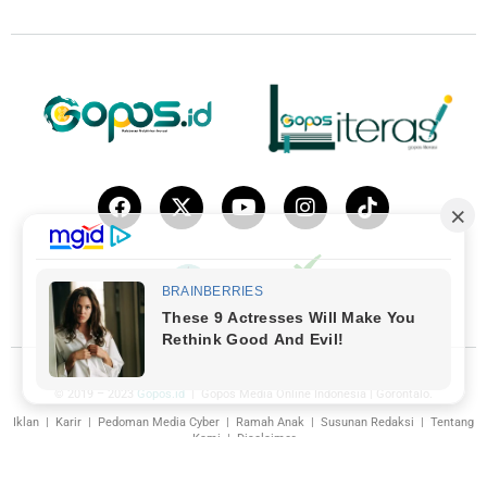
© 2019 – 2023
Gopos.id
| Gopos Media Online Indonesia | Gorontalo.
Iklan
|
Karir
|
Pedoman Media Cyber
|
Ramah Anak
|
Susunan Redaksi
|
Tentang
Kami
|
Disclaimer