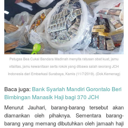
Petugas Bea Cukai Bandara Madinah menyita ratusan obat kuat, jamu
vitalitas, jamu kewanitaan serta rokok yang dibawa salah seorang JCH
Indonesia dari Embarkasi Surabaya, Kamis (11/7/2019). (Dok.Kemenag)
Baca juga:
Bank Syariah Mandiri Gorontalo Beri
Bimbingan Manasik Haji bagi 370 JCH
Menurut Jauhari, barang-barang tersebut akan
diamankan oleh pihaknya. Sementara barang-
barang yang memang dibutuhkan oleh jamaah haji