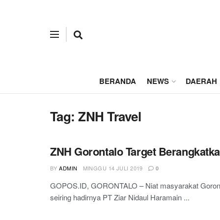
BERANDA
NEWS
DAERAH
Tag:
ZNH Travel
ZNH Gorontalo Target Berangkatk
BY
ADMIN
MINGGU 14 JULI 2019
0
GOPOS.ID, GORONTALO – Niat masyarakat Gorontal
seiring hadirnya PT Ziar Nidaul Haramain ...