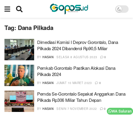
Tag:
Dana Pilkada
Dimediasi Komisi I Deprov Gorontalo, Dana
Pilkada 2024 Dibanderol Rp90,5 Miliar
BY
HASAN
SELASA 8 AGUSTUS 2023
0
Pemkab Gorontalo Pastikan Alokasi Dana
Pilkada 2024
BY
HASAN
JUMAT 10 MARET 2023
0
Pemda Se-Gorontalo Sepakat Anggarkan Dana
Pilkada Rp306 Miliar Tahun Depan
BY
HASAN
SENIN 7 NOVEMBER 2022
0
WA Saluran