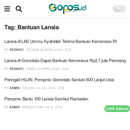
Tag:
Bantuan Lansia
Lansia di LKS Ummu Syahidah Terima Bantuan Kemensos RI
BY
REDAKSI
SELASA 28 APRIL 2020
0
Lansia di Gorontalo Dapat Bantuan Kemensos Rp2,7 juta Perorang
BY
REDAKSI
KAMIS 23 APRIL 2020
0
Peringati HLUN, Pemprov Gorontalo Santuni 500 Lanjut Usia
BY
ADMIN
SELASA 16 JULI 2019
0
Pemprov Bantu 100 Lansia Sambut Ramadan
BY
ADMIN
MINGGU 5 MEI 2019
0
WA Saluran