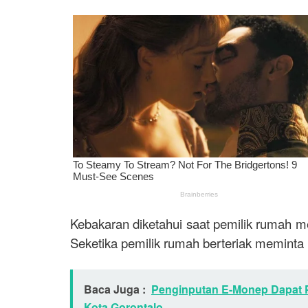
Kebakaran diketahui saat pemilik rumah m
Seketika pemilik rumah berteriak meminta
Baca Juga :
Penginputan E-Monep Dapat 
Kota Gorontalo