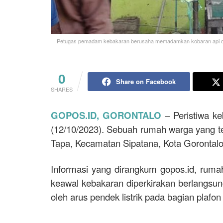
Petugas pemadam kebakaran berusaha memadamkan kobaran api dalam
0
Share on Facebook
SHARES
GOPOS.ID, GORONTALO
– Peristiwa ke
(12/10/2023). Sebuah rumah warga yang terl
Tapa, Kecamatan Sipatana, Kota Gorontal
Informasi yang dirangkum gopos.id, rumah
keawal kebakaran diperkirakan berlangsun
oleh arus pendek listrik pada bagian plafon