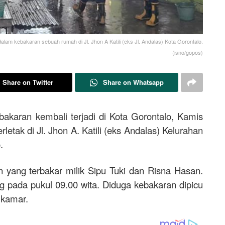
 kebakaran sebuah rumah di Jl. Jhon A Katili (eks Jl. Andalas) Kota Gorontalo.
(isno/gopos)
Share on Twitter
Share on Whatsapp
bakaran kembali terjadi di Kota Gorontalo, Kamis
etak di Jl. Jhon A. Katili (eks Andalas) Kelurahan
o.
 yang terbakar milik Sipu Tuki dan Risna Hasan.
g pada pukul 09.00 wita. Diduga kebakaran dipicu
 kamar.