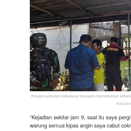
Petugas pemadam kebakaran berusaha memadamkan kobaran api
Kota Gor
“Kejadian sekitar jam 9, saat itu saya per
warung semua kipas angin saya cabut cokn