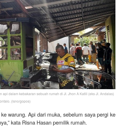
 dalam kebakaran sebuah rumah di Jl. Jhon A Katili (eks Jl. Andalas)
ontalo. (isno/gopos)
gi ke warung. Api dari muka, sebelum saya pergi ke
ya,” kata Risna Hasan pemilik rumah.