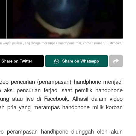
dan wajah pelaku yang diduga merampas handhpone milik korban (kanan). (istimewa)
Share on Twitter
Share on Whatsapp
deo pencurian (perampasan) handphone menjadi
a aksi pencurian terjadi saat pemilik handphone
ung atau live di Facebook. Alhasil dalam video
ajah pria yang merampas handphone milik korban
ideo perampasan handhpone diunggah oleh akun