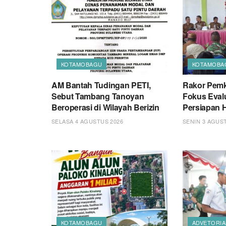
KOTAMOBAGU
KOTAMOBA
AM Bantah Tudingan PETI,
Rakor Pem
Sebut Tambang Tanoyan
Fokus Eval
Beroperasi di Wilayah Berizin
Persiapan 
SELASA 4 AGUSTUS 2026
SENIN 3 AGUS
KOTAMOBAGU
ADVETORIA