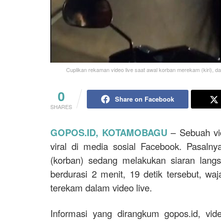
Cuplikan rekaman video live saat awal korban merekam (kiri), 
0
Share on Facebook
SHARES
GOPOS.ID, KOTAMOBAGU
– Sebuah vi
viral di media sosial Facebook. Pasalny
(korban) sedang melakukan siaran langs
berdurasi 2 menit, 19 detik tersebut, w
terekam dalam video live.
Informasi yang dirangkum gopos.id, v