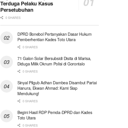
Terduga Pelaku Kasus
Persetubuhan
0 SHARES
DPRD Bonebol Pertanyakan Dasar Hukum
Pemberhentian Kades Toto Utara
0 SHARES
71 Galon Solar Bersubsidi Disita di Marisa,
Diduga Milik Oknum Polisi di Gorontalo
0 SHARES
Sinyal Pilgub Adhan Dambea Disambut Partai
Hanura, Ekwan Ahmad: Kami Siap
Mendukung!
0 SHARES
Begini Hasil RDP Pemda-DPRD dan Kades
Toto Utara
0 SHARES