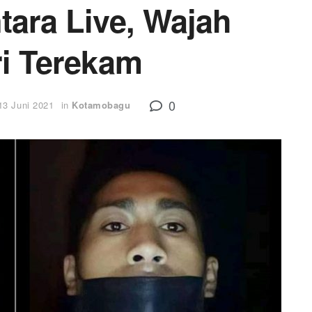
ara Live, Wajah
i Terekam
0
13 Juni 2021
in
Kotamobagu