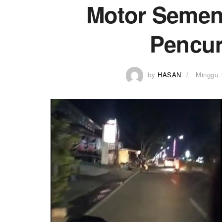
Motor Sement
Pencur
by
HASAN
Minggu 