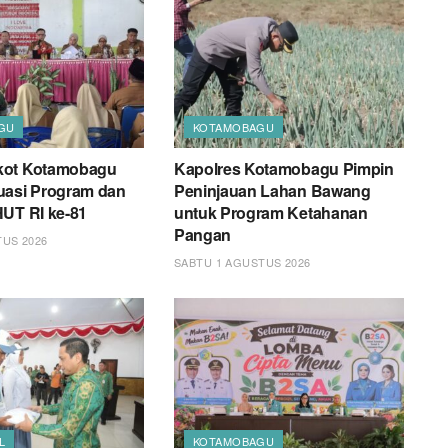
GU
KOTAMOBAGU
kot Kotamobagu
Kapolres Kotamobagu Pimpin
uasi Program dan
Peninjauan Lahan Bawang
HUT RI ke-81
untuk Program Ketahanan
Pangan
TUS 2026
SABTU 1 AGUSTUS 2026
L
KOTAMOBAGU