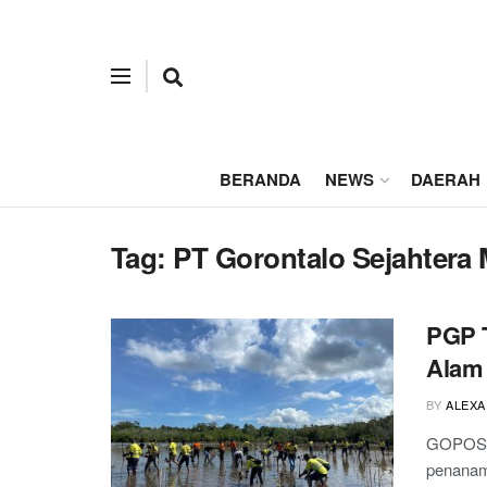
BERANDA
NEWS
DAERAH
Tag:
PT Gorontalo Sejahtera
PGP T
Alam
BY
ALEXA
GOPOS.I
penanam