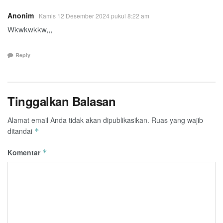
Anonim
Kamis 12 Desember 2024 pukul 8:22 am
Wkwkwkkw,,,
Reply
Tinggalkan Balasan
Alamat email Anda tidak akan dipublikasikan.
Ruas yang wajib
ditandai
*
Komentar
*