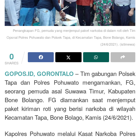
Penangkapan FG, pemuda yang menjemput paket narkoba di dalam roti oleh Tim
Opsnal Polres Pohuwato dan Polsek Tapa, di Kecamatan Tapa, Bone Bolango, Kamis
(24/6/2021). (istimewa)
0
SHARES
GOPOS.ID, GORONTALO
– Tim gabungan Polsek
Tapa dan Polres Pohuwato mengamankan, FG,
seorang pemuda asal Suwawa Timur, Kabupaten
Bone Bolango. FG diamankan saat menjemput
paket kiriman roti yang berisi narkoba di wilayah
Kecamatan Tapa, Bone Bolago, Kamis (24/6/2021).
Kapolres Pohuwato melalui Kasat Narkoba Polres