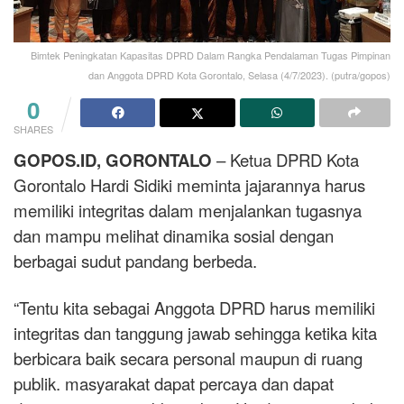
Bimtek Peningkatan Kapasitas DPRD Dalam Rangka Pendalaman Tugas Pimpinan
dan Anggota DPRD Kota Gorontalo, Selasa (4/7/2023). (putra/gopos)
0
SHARES
GOPOS.ID, GORONTALO
– Ketua DPRD Kota
Gorontalo Hardi Sidiki meminta jajarannya harus
memiliki integritas dalam menjalankan tugasnya
dan mampu melihat dinamika sosial dengan
berbagai sudut pandang berbeda.
“Tentu kita sebagai Anggota DPRD harus memiliki
integritas dan tanggung jawab sehingga ketika kita
berbicara baik secara personal maupun di ruang
publik. masyarakat dapat percaya dan dapat