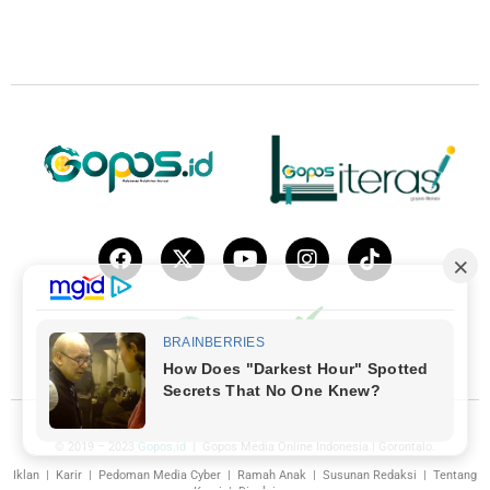
© 2019 – 2023
Gopos.id
| Gopos Media Online Indonesia | Gorontalo.
Iklan
|
Karir
|
Pedoman Media Cyber
|
Ramah Anak
|
Susunan Redaksi
|
Tentang