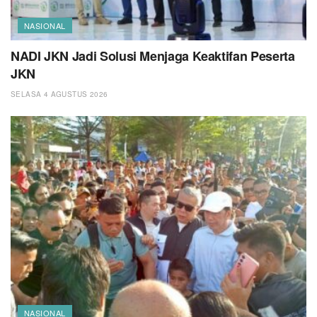
NASIONAL
NADI JKN Jadi Solusi Menjaga Keaktifan Peserta
JKN
SELASA 4 AGUSTUS 2026
NASIONAL