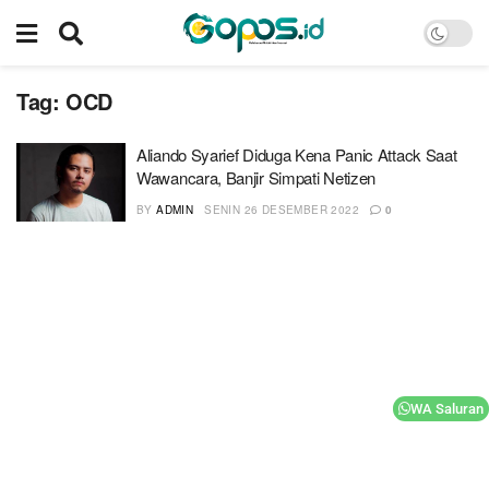
Tag:
OCD
Aliando Syarief Diduga Kena Panic Attack Saat
Wawancara, Banjir Simpati Netizen
BY
ADMIN
SENIN 26 DESEMBER 2022
0
WA Saluran