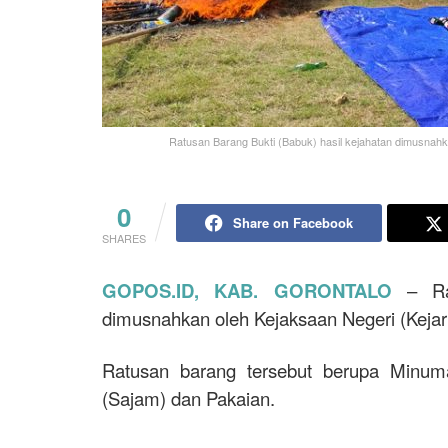
Ratusan Barang Bukti (Babuk) hasil kejahatan dimusnahka
0
Share on Facebook
SHARES
GOPOS.ID, KAB. GORONTALO
– Rat
dimusnahkan oleh Kejaksaan Negeri (Kejar
Ratusan barang tersebut berupa Minum
(Sajam) dan Pakaian.