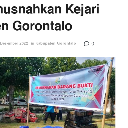
musnahkan Kejari
n Gorontalo
0
 Desember 2022
in
Kabupaten Gorontalo