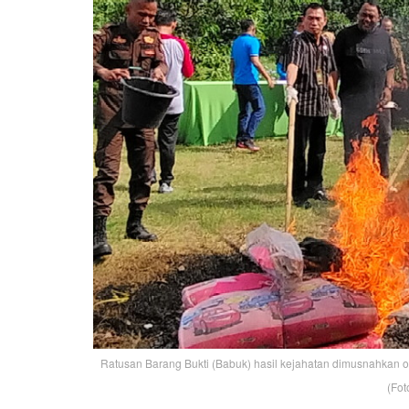
Ratusan Barang Bukti (Babuk) hasil kejahatan dimusnahkan o
(Fot