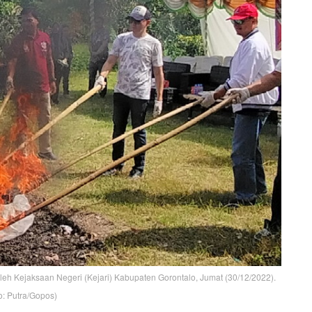
leh Kejaksaan Negeri (Kejari) Kabupaten Gorontalo, Jumat (30/12/2022).
o: Putra/Gopos)