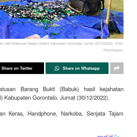
n oleh Kejaksaan Negeri (Kejari) Kabupaten Gorontalo, Jumat (30/12/2022). (Foto:
Putra/Gopos)
Share on Twitter
Share on Whatsapp
usan Barang Bukti (Babuk) hasil kejahatan
i) Kabupaten Gorontalo, Jumat (30/12/2022).
an Keras, Handphone, Narkoba, Senjata Tajam