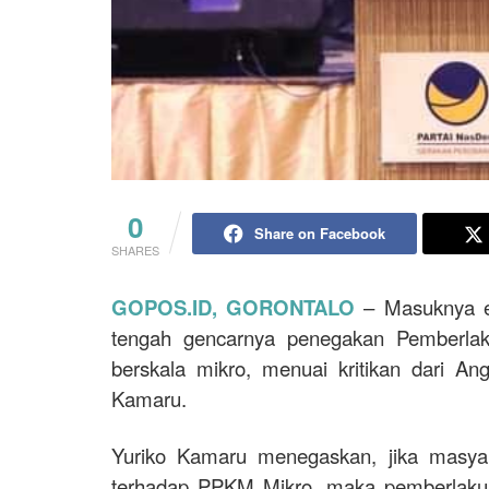
0
Share on Facebook
SHARES
GOPOS.ID, GORONTALO
– Masuknya e
tengah gencarnya penegakan Pemberla
berskala mikro, menuai kritikan dari An
Kamaru.
Yuriko Kamaru menegaskan, jika masyar
terhadap PPKM Mikro, maka pemberlakuan