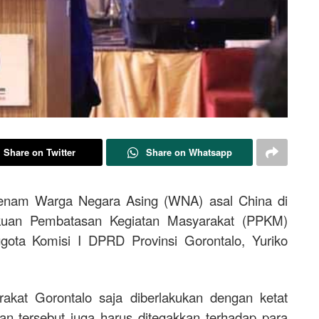
Share on Twitter
Share on Whatsapp
nam Warga Negara Asing (WNA) asal China di
kuan Pembatasan Kegiatan Masyarakat (PPKM)
ggota Komisi I DPRD Provinsi Gorontalo, Yuriko
akat Gorontalo saja diberlakukan dengan ketat
 tersebut juga harus ditegakkan terhadap para