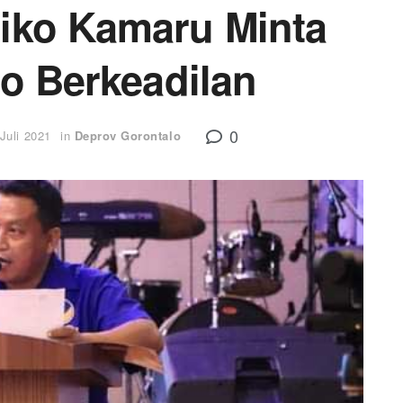
riko Kamaru Minta
o Berkeadilan
0
Juli 2021
in
Deprov Gorontalo