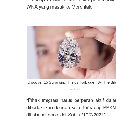
WNA yang masuk ke Gorontalo.
“Pihak imigrasi harus berperan aktif dal
diberlakukan dengan ketat terhadap PPKM,
dihubungi gopos.id, Sabtu (10/7/2021).