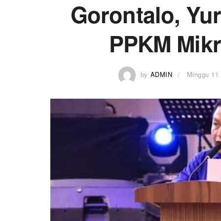
Gorontalo, Yu
PPKM Mikr
by
ADMIN
Minggu 11 