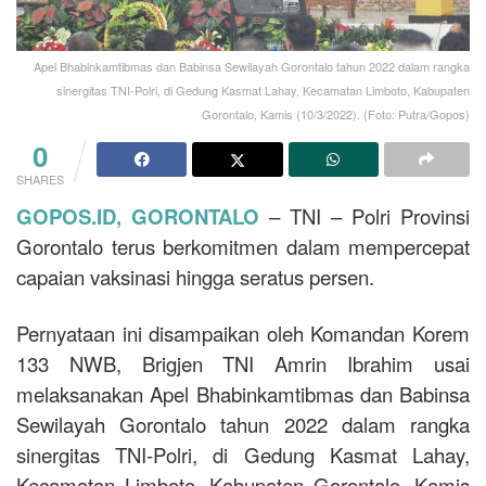
Apel Bhabinkamtibmas dan Babinsa Sewilayah Gorontalo tahun 2022 dalam rangka
sinergitas TNI-Polri, di Gedung Kasmat Lahay, Kecamatan Limboto, Kabupaten
Gorontalo, Kamis (10/3/2022). (Foto: Putra/Gopos)
0
SHARES
GOPOS.ID, GORONTALO
– TNI – Polri Provinsi
Gorontalo terus berkomitmen dalam mempercepat
capaian vaksinasi hingga seratus persen.
Pernyataan ini disampaikan oleh Komandan Korem
133 NWB, Brigjen TNI Amrin Ibrahim usai
melaksanakan Apel Bhabinkamtibmas dan Babinsa
Sewilayah Gorontalo tahun 2022 dalam rangka
sinergitas TNI-Polri, di Gedung Kasmat Lahay,
Kecamatan Limboto, Kabupaten Gorontalo, Kamis