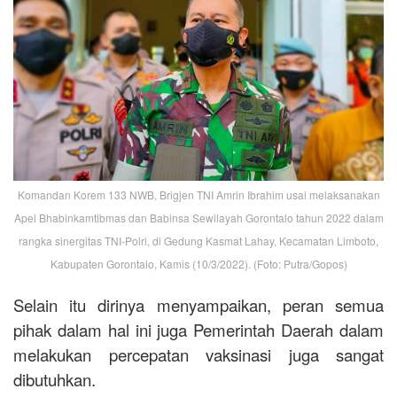
Komandan Korem 133 NWB, Brigjen TNI Amrin Ibrahim usai melaksanakan
Apel Bhabinkamtibmas dan Babinsa Sewilayah Gorontalo tahun 2022 dalam
rangka sinergitas TNI-Polri, di Gedung Kasmat Lahay, Kecamatan Limboto,
Kabupaten Gorontalo, Kamis (10/3/2022). (Foto: Putra/Gopos)
Selain itu dirinya menyampaikan, peran semua
pihak dalam hal ini juga Pemerintah Daerah dalam
melakukan percepatan vaksinasi juga sangat
dibutuhkan.