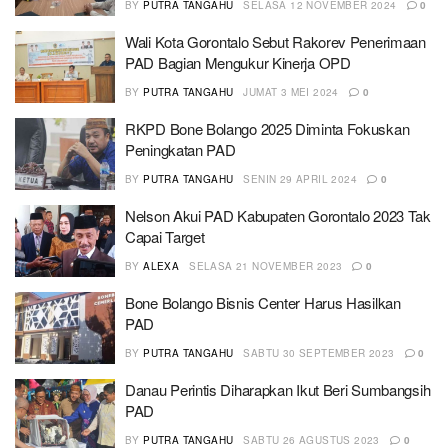
BY
PUTRA TANGAHU
SELASA 12 NOVEMBER 2024
0
Wali Kota Gorontalo Sebut Rakorev Penerimaan
PAD Bagian Mengukur Kinerja OPD
BY
PUTRA TANGAHU
JUMAT 3 MEI 2024
0
RKPD Bone Bolango 2025 Diminta Fokuskan
Peningkatan PAD
BY
PUTRA TANGAHU
SENIN 29 APRIL 2024
0
Nelson Akui PAD Kabupaten Gorontalo 2023 Tak
Capai Target
BY
ALEXA
SELASA 21 NOVEMBER 2023
0
Bone Bolango Bisnis Center Harus Hasilkan
PAD
BY
PUTRA TANGAHU
SABTU 30 SEPTEMBER 2023
0
Danau Perintis Diharapkan Ikut Beri Sumbangsih
PAD
BY
PUTRA TANGAHU
SABTU 26 AGUSTUS 2023
0