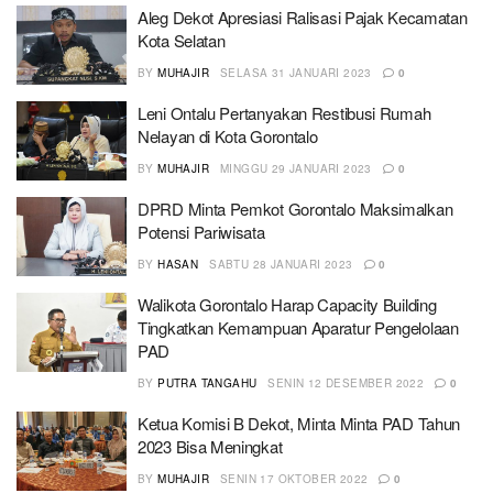
Aleg Dekot Apresiasi Ralisasi Pajak Kecamatan
Kota Selatan
BY
MUHAJIR
SELASA 31 JANUARI 2023
0
Leni Ontalu Pertanyakan Restibusi Rumah
Nelayan di Kota Gorontalo
BY
MUHAJIR
MINGGU 29 JANUARI 2023
0
DPRD Minta Pemkot Gorontalo Maksimalkan
Potensi Pariwisata
BY
HASAN
SABTU 28 JANUARI 2023
0
Walikota Gorontalo Harap Capacity Building
Tingkatkan Kemampuan Aparatur Pengelolaan
PAD
BY
PUTRA TANGAHU
SENIN 12 DESEMBER 2022
0
Ketua Komisi B Dekot, Minta Minta PAD Tahun
2023 Bisa Meningkat
BY
MUHAJIR
SENIN 17 OKTOBER 2022
0