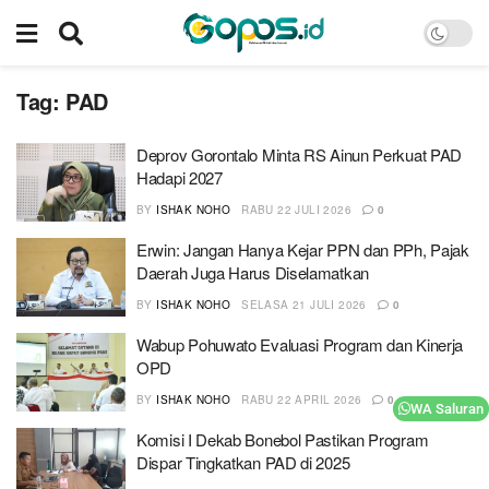
Tag:
PAD
Deprov Gorontalo Minta RS Ainun Perkuat PAD
Hadapi 2027
BY
ISHAK NOHO
RABU 22 JULI 2026
0
Erwin: Jangan Hanya Kejar PPN dan PPh, Pajak
Daerah Juga Harus Diselamatkan
BY
ISHAK NOHO
SELASA 21 JULI 2026
0
Wabup Pohuwato Evaluasi Program dan Kinerja
OPD
BY
ISHAK NOHO
RABU 22 APRIL 2026
0
WA Saluran
Komisi I Dekab Bonebol Pastikan Program
Dispar Tingkatkan PAD di 2025