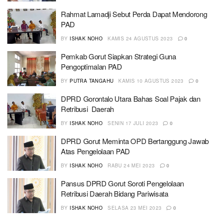
Rahmat Lamadji Sebut Perda Dapat Mendorong
PAD
BY
ISHAK NOHO
KAMIS 24 AGUSTUS 2023
0
Pemkab Gorut Siapkan Strategi Guna
Pengoptimalan PAD
BY
PUTRA TANGAHU
KAMIS 10 AGUSTUS 2023
0
DPRD Gorontalo Utara Bahas Soal Pajak dan
Retribusi Daerah
BY
ISHAK NOHO
SENIN 17 JULI 2023
0
DPRD Gorut Meminta OPD Bertanggung Jawab
Atas Pengelolaan PAD
BY
ISHAK NOHO
RABU 24 MEI 2023
0
Pansus DPRD Gorut Soroti Pengelolaan
Retribusi Daerah Bidang Pariwisata
BY
ISHAK NOHO
SELASA 23 MEI 2023
0