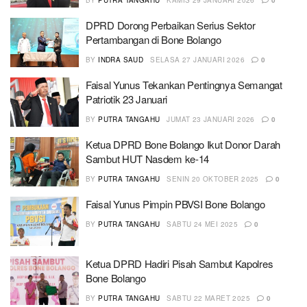
BY
PUTRA TANGAHU
KAMIS 29 JANUARI 2026
0
DPRD Dorong Perbaikan Serius Sektor
Pertambangan di Bone Bolango
BY
INDRA SAUD
SELASA 27 JANUARI 2026
0
Faisal Yunus Tekankan Pentingnya Semangat
Patriotik 23 Januari
BY
PUTRA TANGAHU
JUMAT 23 JANUARI 2026
0
Ketua DPRD Bone Bolango Ikut Donor Darah
Sambut HUT Nasdem ke-14
BY
PUTRA TANGAHU
SENIN 20 OKTOBER 2025
0
Faisal Yunus Pimpin PBVSI Bone Bolango
BY
PUTRA TANGAHU
SABTU 24 MEI 2025
0
Ketua DPRD Hadiri Pisah Sambut Kapolres
Bone Bolango
BY
PUTRA TANGAHU
SABTU 22 MARET 2025
0