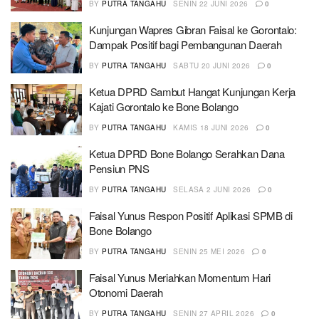
BY
PUTRA TANGAHU
SENIN 22 JUNI 2026
0
Kunjungan Wapres Gibran Faisal ke Gorontalo:
Dampak Positif bagi Pembangunan Daerah
BY
PUTRA TANGAHU
SABTU 20 JUNI 2026
0
Ketua DPRD Sambut Hangat Kunjungan Kerja
Kajati Gorontalo ke Bone Bolango
BY
PUTRA TANGAHU
KAMIS 18 JUNI 2026
0
Ketua DPRD Bone Bolango Serahkan Dana
Pensiun PNS
BY
PUTRA TANGAHU
SELASA 2 JUNI 2026
0
Faisal Yunus Respon Positif Aplikasi SPMB di
Bone Bolango
BY
PUTRA TANGAHU
SENIN 25 MEI 2026
0
Faisal Yunus Meriahkan Momentum Hari
Otonomi Daerah
BY
PUTRA TANGAHU
SENIN 27 APRIL 2026
0