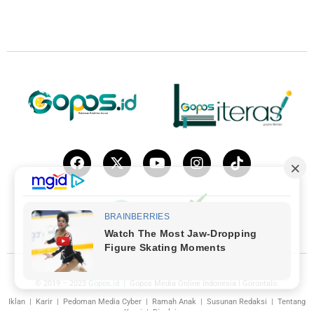
© 2019 – 2023
Gopos.id
| Gopos Media Online Indonesia | Gorontalo.
Iklan
|
Karir
|
Pedoman Media Cyber
|
Ramah Anak
|
Susunan Redaksi
|
Tentang
Kami
|
Disclaimer