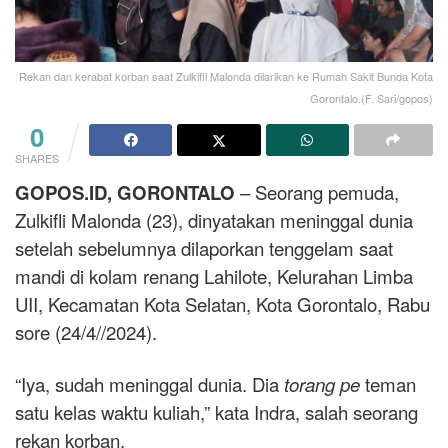
Rekan dan kerabat korban saat Zulkifli Malonda dilarikan ke Rumah Sakit Bunda Kota
Gorontalo.(F. Sari/gopos)
0
SHARES
GOPOS.ID, GORONTALO
– Seorang pemuda,
Zulkifli Malonda (23), dinyatakan meninggal dunia
setelah sebelumnya dilaporkan tenggelam saat
mandi di kolam renang Lahilote, Kelurahan Limba
UII, Kecamatan Kota Selatan, Kota Gorontalo, Rabu
sore (24/4//2024).
“Iya, sudah meninggal dunia. Dia
torang pe
teman
satu kelas waktu kuliah,” kata Indra, salah seorang
rekan korban.