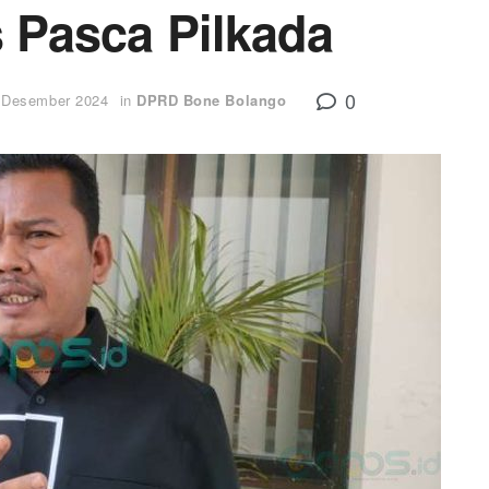
s Pasca Pilkada
0
 Desember 2024
in
DPRD Bone Bolango