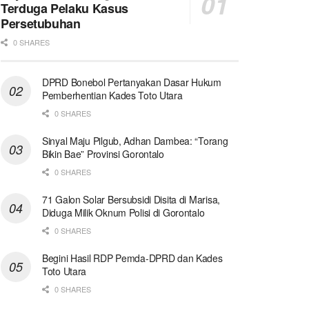
Terduga Pelaku Kasus
Persetubuhan
0 SHARES
DPRD Bonebol Pertanyakan Dasar Hukum
Pemberhentian Kades Toto Utara
0 SHARES
Sinyal Maju Pilgub, Adhan Dambea: “Torang
Bikin Bae” Provinsi Gorontalo
0 SHARES
71 Galon Solar Bersubsidi Disita di Marisa,
Diduga Milik Oknum Polisi di Gorontalo
0 SHARES
Begini Hasil RDP Pemda-DPRD dan Kades
Toto Utara
0 SHARES