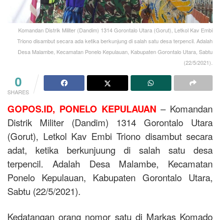
Komandan Distrik Militer (Dandim) 1314 Gorontalo Utara (Gorut), Letkol Kav Embi
Triono disambut secara ada ketika berkunjung di salah satu desa terpencil. Adalah
Desa Malambe, Kecamatan Ponelo Kepulauan, Kabupaten Gorontalo Utara, Sabtu
(22/5/2021).
0
SHARES
GOPOS.ID, PONELO KEPULAUAN
– Komandan
Distrik Militer (Dandim) 1314 Gorontalo Utara
(Gorut), Letkol Kav Embi Triono disambut secara
adat, ketika berkunjuung di salah satu desa
terpencil. Adalah Desa Malambe, Kecamatan
Ponelo Kepulauan, Kabupaten Gorontalo Utara,
Sabtu (22/5/2021).
Kedatangan orang nomor satu di Markas Komado