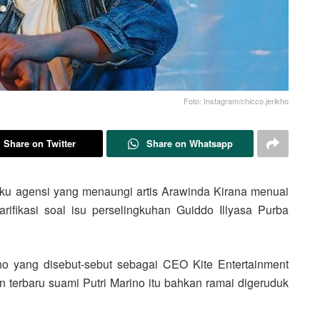
Foto: Instagram/chicco.jerikho
Share on Twitter
Share on Whatsapp
aku agensi yang menaungi artis Arawinda Kirana menuai
arifikasi soal isu perselingkuhan Guiddo Illyasa Purba
ho yang disebut-sebut sebagai CEO Kite Entertainment
 terbaru suami Putri Marino itu bahkan ramai digeruduk