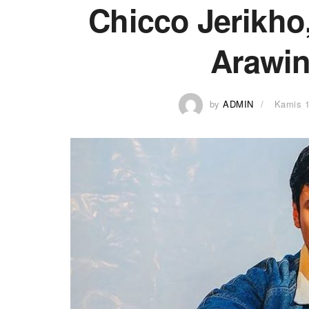
Chicco Jerikho,
Arawin
by
ADMIN
Kamis 