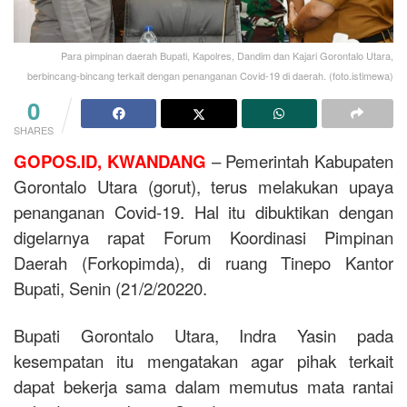
Para pimpinan daerah Bupati, Kapolres, Dandim dan Kajari Gorontalo Utara,
berbincang-bincang terkait dengan penanganan Covid-19 di daerah. (foto.istimewa)
0
SHARES
GOPOS.ID, KWANDANG
– Pemerintah Kabupaten
Gorontalo Utara (gorut), terus melakukan upaya
penanganan Covid-19. Hal itu dibuktikan dengan
digelarnya rapat Forum Koordinasi Pimpinan
Daerah (Forkopimda), di ruang Tinepo Kantor
Bupati, Senin (21/2/20220.
Bupati Gorontalo Utara, Indra Yasin pada
kesempatan itu mengatakan agar pihak terkait
dapat bekerja sama dalam memutus mata rantai