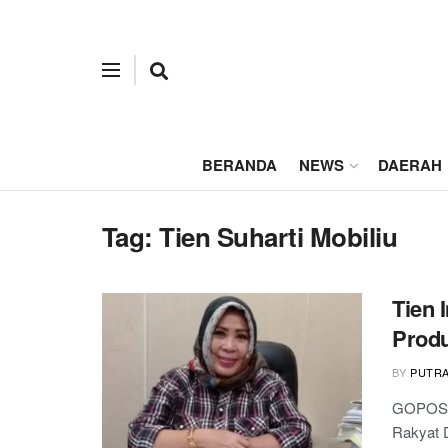
BERANDA
NEWS
DAERAH
Tag:
Tien Suharti Mobiliu
Tien 
Prod
BY
PUTR
GOPOS.
Rakyat D