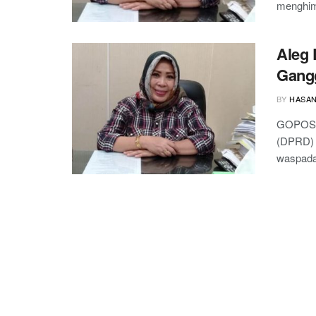
menghimb
Aleg 
Gangg
BY
HASA
GOPOS.
(DPRD) 
waspada 