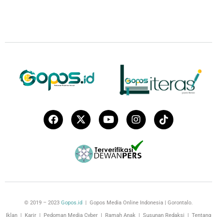
© 2019 – 2023
Gopos.id
| Gopos Media Online Indonesia | Gorontalo.
Iklan
|
Karir
|
Pedoman Media Cyber
|
Ramah Anak
|
Susunan Redaksi
|
Tentang