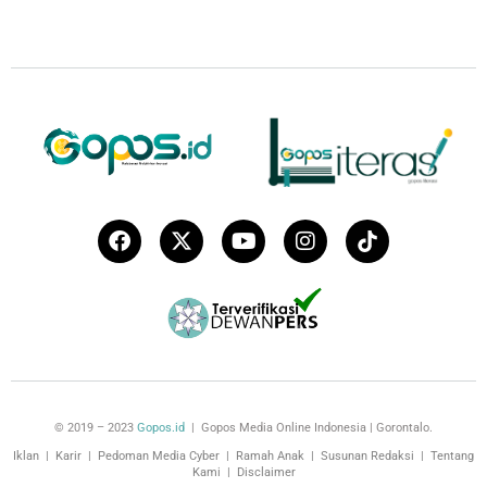
© 2019 – 2023
Gopos.id
| Gopos Media Online Indonesia | Gorontalo.
Iklan
|
Karir
|
Pedoman Media Cyber
|
Ramah Anak
|
Susunan Redaksi
|
Tentang
Kami
|
Disclaimer