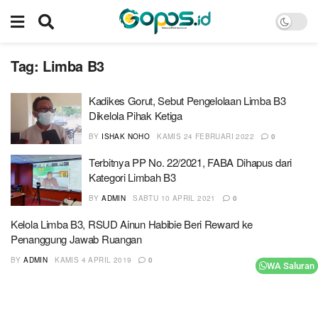
Tag:
Limba B3
Kadikes Gorut, Sebut Pengelolaan Limba B3
Dikelola Pihak Ketiga
BY
ISHAK NOHO
KAMIS 24 FEBRUARI 2022
0
Terbitnya PP No. 22/2021, FABA Dihapus dari
Kategori Limbah B3
BY
ADMIN
SABTU 10 APRIL 2021
0
Kelola Limba B3, RSUD Ainun Habibie Beri Reward ke
Penanggung Jawab Ruangan
BY
ADMIN
KAMIS 4 APRIL 2019
0
WA Saluran