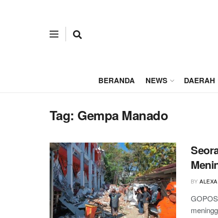
BERANDA
NEWS
DAERAH
Tag:
Gempa Manado
Seora
Menin
BY
ALEXA
GOPOS.ID
meningg